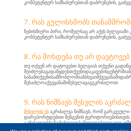
,
კომპეტენტურ
სამსახურებთან
დაბრუნების
გაძევ
7. ᲠᲐᲡ ᲒᲣᲚᲘᲡᲮᲛᲝᲑᲡ ᲗᲐᲜᲐᲛᲨᲠᲝ
,
ნებისმიერი
პირი
რომელსაც
არ
აქვს
ბელგიაში
,
კომპეტენტურ
სამსახურებთან
დაბრუნების
გაძევ
8. ᲠᲐ ᲛᲝᲮᲓᲔᲑᲐ ᲗᲣ ᲐᲠ ᲓᲐᲕᲢᲝᲕᲔᲑ
თუ
თქვენ
არ
დატოვებთ
ბელგიას
თქვენი
გადაწ
შეიძლებაგადაწყდესთქვენიდაკავებისცენტრში
სანამთქვენისამშობლოშიანსხვაიმქვეყანაშიდა
.
შესაძლოაქვეყანაშიშესვლაცაგეკრძალოთ
9. ᲠᲐᲡ ᲜᲘᲨᲜᲐᲕᲡ ᲨᲔᲡᲕᲚᲘᲡ ᲐᲙᲠᲫᲐ
,
შესვლის
ეს
აკრძალვა
ნიშნავს
რომ
გარკვეული
დარეპორტდებით
შენგენის
ტერიტორიებისთვის
აკრძალვისხანგრძლივობამითითებულიადოკუმე