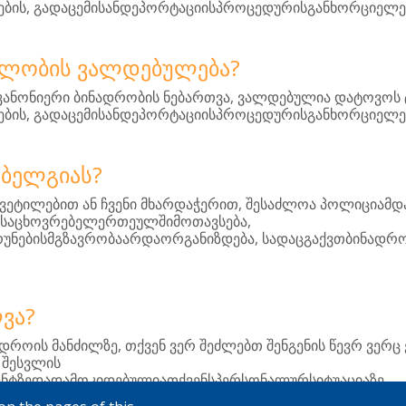
,
ების
გადაცემისანდეპორტაციისპროცედურისგანხორციელე
ᲛᲚᲝᲑᲘᲡ ᲕᲐᲚᲓᲔᲑᲣᲚᲔᲑᲐ?
,
კანონიერი
ბინადრობის
ნებართვა
ვალდებულია
დატოვოს
,
ების
გადაცემისანდეპორტაციისპროცედურისგანხორციელე
 ᲑᲔᲚᲒᲘᲐᲡ?
,
ყვეტილებით
ან
ჩვენი
მხარდაჭერით
შესაძლოა
პოლიციამდ
,
ანსაცხოვრებელერთეულშიმოთავსება
,
ბრუნებისმგზავრობაარდაორგანიზდება
სადაცგაქვთბინადრო
ᲚᲕᲐ?
,
დროის
მანძილზე
თქვენ
ვერ
შეძლებთ
შენგენის
წევრ
ვერც
.
შესვლის
.
ნტზედადამოკიდებულიათქვენსპერსონალურსიტუაციაზე