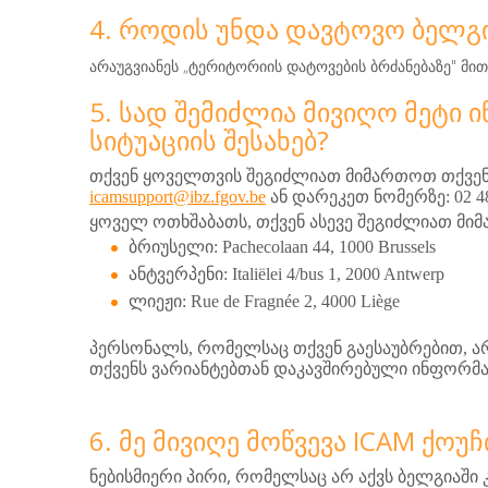
4. ᲠᲝᲓᲘᲡ ᲣᲜᲓᲐ ᲓᲐᲕᲢᲝᲕᲝ ᲑᲔᲚᲒ
არაუგვიანეს „ტერიტორიის დატოვების ბრძანებაზე" მი
5. ᲡᲐᲓ ᲨᲔᲛᲘᲫᲚᲘᲐ ᲛᲘᲕᲘᲦᲝ ᲛᲔᲢᲘ
ᲡᲘᲢᲣᲐᲪᲘᲘᲡ ᲨᲔᲡᲐᲮᲔᲑ?
თქვენ ყოველთვის შეგიძლიათ მიმართოთ თქვენს
icamsupport@ibz.fgov.be
ან დარეკეთ ნომერზე: 02 48
ყოველ ოთხშაბათს, თქვენ ასევე შეგიძლიათ მიმ
ბრიუსელი: Pachecolaan 44, 1000 Brussels
ანტვერპენი: Italiëlei 4/bus 1, 2000 Antwerp
ლიეჟი: Rue de Fragnée 2, 4000 Liège
პერსონალს, რომელსაც თქვენ გაესაუბრებით, ა
თქვენს ვარიანტებთან დაკავშირებული ინფორმა
6. ᲛᲔ ᲛᲘᲕᲘᲦᲔ ᲛᲝᲬᲕᲔᲕᲐ ICAM ᲥᲝ
,
ნებისმიერი
პირი
რომელსაც
არ
აქვს
ბელგიაში