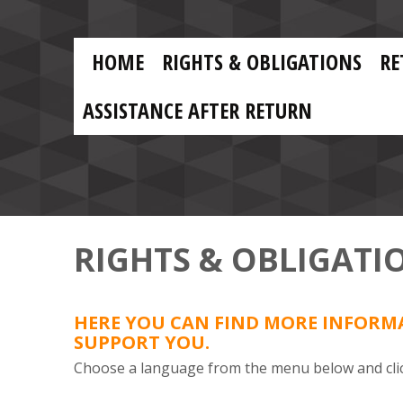
Skip to main content
Skip
to
main
MAIN
content
HOME
RIGHTS & OBLIGATIONS
RE
NAVIGATION
ASSISTANCE AFTER RETURN
RIGHTS & OBLIGATI
HERE YOU CAN FIND MORE INFORMA
SUPPORT YOU.
Choose a language from the menu below and clic