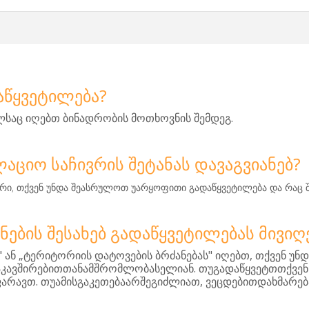
ᲐᲬᲧᲕᲔᲢᲘᲚᲔᲑᲐ?
.
ლსაც
იღებთ
ბინადრობის
მოთხოვნის
შემდეგ
ᲚᲐᲪᲘᲝ ᲡᲐᲩᲘᲕᲠᲘᲡ ᲨᲔᲢᲐᲜᲐᲡ ᲓᲐᲕᲐᲒᲕᲘᲐᲜᲔᲑ?
,
არი
თქვენ
უნდა
შეასრულოთ
უარყოფითი
გადაწყვეტილება
და
რაც
ᲜᲔᲑᲘᲡ ᲨᲔᲡᲐᲮᲔᲑ ᲒᲐᲓᲐᲬᲧᲕᲔᲢᲘᲚᲔᲑᲐᲡ ᲛᲘᲕᲘᲦ
"
„
"
,
ან
ტერიტორიის
დატოვების
ბრძანებას
იღებთ
თქვენ
უნდ
.
აკავშირებითთანამშრომლობასელიან
თუგადაწყვეტთთქვენ
.
,
ფარავთ
თუამისგაკეთებაარშეგიძლიათ
ვეცდებითდახმარებ