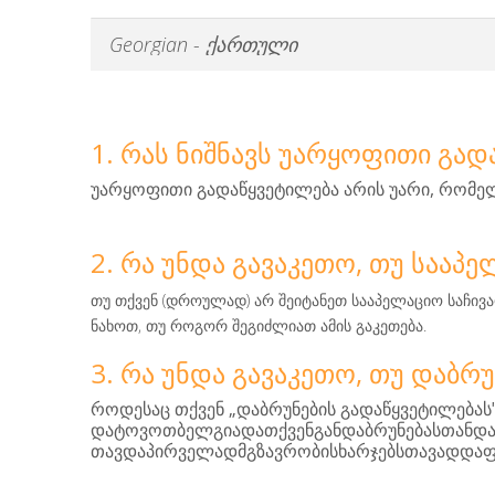
1. ᲠᲐᲡ ᲜᲘᲨᲜᲐᲕᲡ ᲣᲐᲠᲧᲝᲤᲘᲗᲘ ᲒᲐᲓ
,
უარყოფითი
გადაწყვეტილება
არის
უარი
რომე
2. ᲠᲐ ᲣᲜᲓᲐ ᲒᲐᲕᲐᲙᲔᲗᲝ, ᲗᲣ ᲡᲐᲐᲞᲔ
(
)
თუ
თქვენ
დროულად
არ
შეიტანეთ
სააპელაციო
საჩივ
,
.
ნახოთ
თუ
როგორ
შეგიძლიათ
ამის
გაკეთება
3. ᲠᲐ ᲣᲜᲓᲐ ᲒᲐᲕᲐᲙᲔᲗᲝ, ᲗᲣ ᲓᲐᲑᲠᲣ
„
როდესაც
თქვენ
დაბრუნების
გადაწყვეტილებას
დატოვოთბელგიადათქვენგანდაბრუნებასთანდ
თავდაპირველადმგზავრობისხარჯებსთავადდა