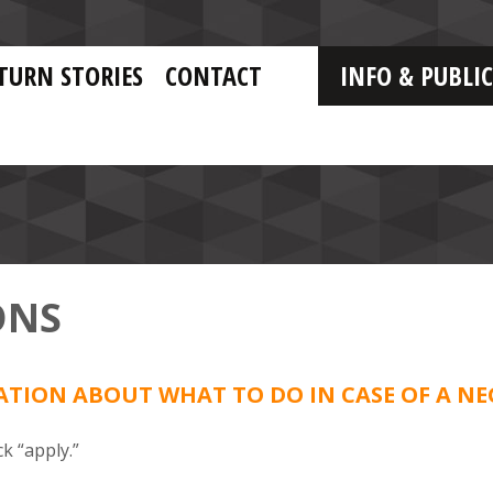
TURN STORIES
CONTACT
INFO & PUBLI
ONS
TION ABOUT WHAT TO DO IN CASE OF A NE
k “apply.”