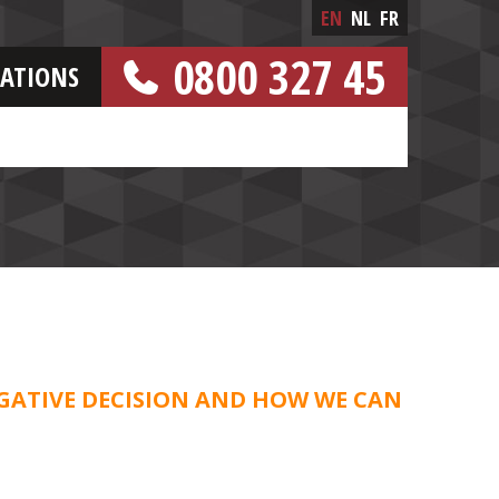
EN
NL
FR
0800 327 45
CATIONS
[FREE NUMBER]
GATIVE DECISION AND HOW WE CAN