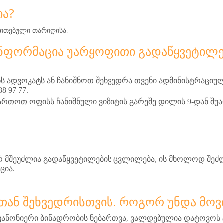
ᲘᲐ?
თითებული თარიღისა.
 ᲘᲜᲤᲝᲠᲛᲐᲪᲘᲐ ᲣᲐᲠᲧᲝᲤᲘᲗᲘ ᲒᲐᲓᲐᲬᲧᲕᲔᲢᲘᲚ
 ადვოკატს ან ჩანიშნოთ შეხვედრა თვენი ადმინისტრაციუ
8 97 77.
ართოთ ოფისს ჩანიშნული ვიზიტის გარეშე დილის 9-დან შუა
რ მშეუძლია გადაწყვეტილების ცვლილება, ის მხოლოდ შეძ
ცია.
ᲣᲩᲗᲐᲜ ᲨᲔᲮᲕᲔᲓᲠᲘᲡᲗᲕᲘᲡ. ᲠᲝᲒᲝᲠ ᲣᲜᲓᲐ ᲛᲝᲕ
,
კანონიერი
ბინადრობის
ნებართვა
ვალდებულია
დატოვოს