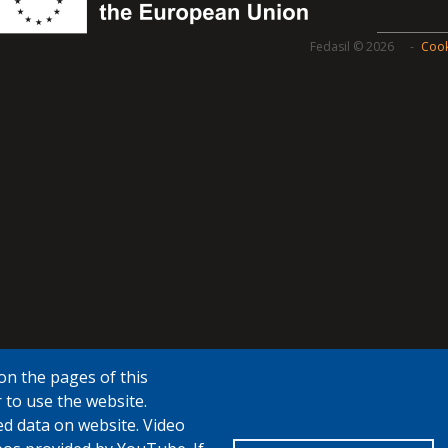
Fedasil © 2026
Cook
on the pages of this
 to use the website.
ed data on website. Video