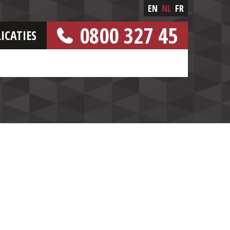
EN
NL
FR
0800 327 45
ICATIES
[GRATIS NUMMER]