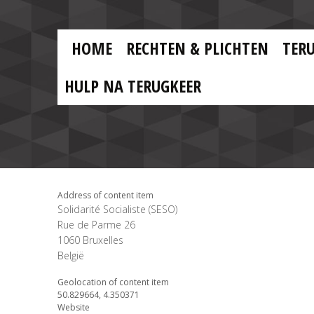
Skip to main content
Skip
to
main
MAIN
content
HOME
RECHTEN & PLICHTEN
TER
MENU
NL
HULP NA TERUGKEER
Address of content item
Solidarité Socialiste (SESO)
Rue de Parme 26
1060
Bruxelles
België
Geolocation of content item
50.829664, 4.350371
Website