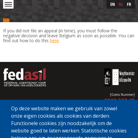
Skip to main content
Skip
EN
NL
FR
to
main
content
If you did not file an appeal (in time), you must follow the
negative decision and leave Belgium as soon as possible. You can
find out how to do this
here
.
[Gratis Nummer]
0800 327 45
Op deze website maken we gebruik van zowel
Cookieverklaring
Privacy, copyright en disclaimer
Cookie Settings
Fedasil © 2026
onze eigen cookies als cookies van derden.
Functionele cookies zijn noodzakelijk om de
website goed te laten werken. Statistische cookies