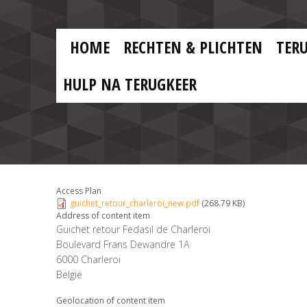
Skip to main content
Skip
to
main
MAIN
content
HOME
RECHTEN & PLICHTEN
TER
MENU
NL
HULP NA TERUGKEER
Access Plan
guichet_retour_charleroi_new.pdf
(268.79 KB)
Address of content item
Guichet retour Fedasil de Charleroi
Boulevard Frans Dewandre 1A
6000
Charleroi
België
Geolocation of content item