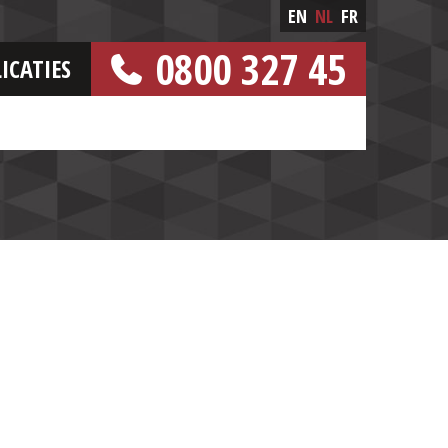
EN
NL
FR
0800 327 45
ICATIES
[GRATIS NUMMER]