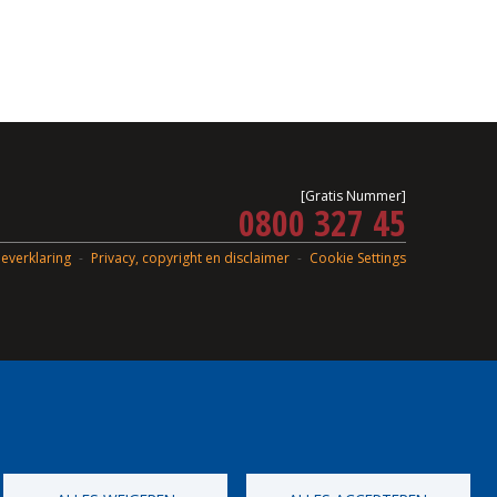
[Gratis Nummer]
0800 327 45
everklaring
Privacy, copyright en disclaimer
Cookie Settings