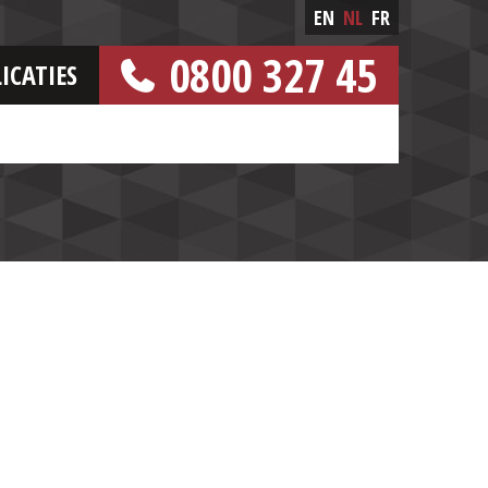
EN
NL
FR
0800 327 45
ICATIES
[GRATIS NUMMER]