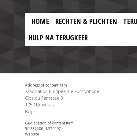
Skip to main content
Skip
to
main
MAIN
content
HOME
RECHTEN & PLICHTEN
TER
MENU
NL
HULP NA TERUGKEER
Address of content item
Association Européenne Russophone
Clos du Parnasse 3
1050
Bruxelles
België
Geolocation of content item
50.837506, 4.370297
Website