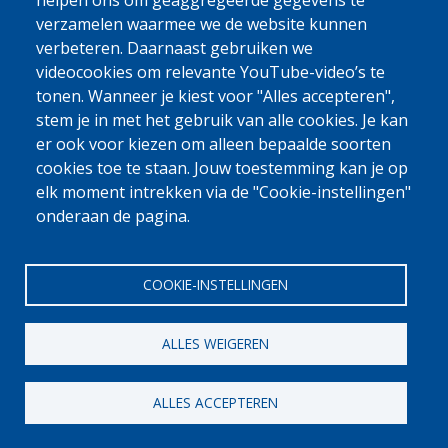
0800 327 45
helpen ons om geaggregeerde gegevens te
verzamelen waarmee we de website kunnen
Cookieverklaring
Privacy, copyright en disclaimer
Cookie Settings
verbeteren. Daarnaast gebruiken we
Fedasil © 2026
videocookies om relevante YouTube-video’s te
tonen. Wanneer je kiest voor "Alles accepteren",
stem je in met het gebruik van alle cookies. Je kan
er ook voor kiezen om alleen bepaalde soorten
cookies toe te staan. Jouw toestemming kan je op
elk moment intrekken via de "Cookie-instellingen"
onderaan de pagina.
COOKIE-INSTELLINGEN
ALLES WEIGEREN
ALLES ACCEPTEREN