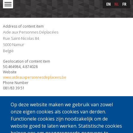
Skip to main content
Skip
EN
NL
FR
to
main
content
Address of content item
Aide aux Personnes Déplacées
Rue Saint-Nicolas 84
5000
Namur
België
Geolocation of content item
50.464984, 4.874028
Website
www.aideauxpersonnesdeplacees.be
Phone Number
081/83 39 51
Op deze website maken we gebruik van zowel
onze eigen cookies als cookies van derden.
Functionele cookies zijn noodzakelijk om de
website goed te laten werken. Statistische cookies
[Gratis Nummer]