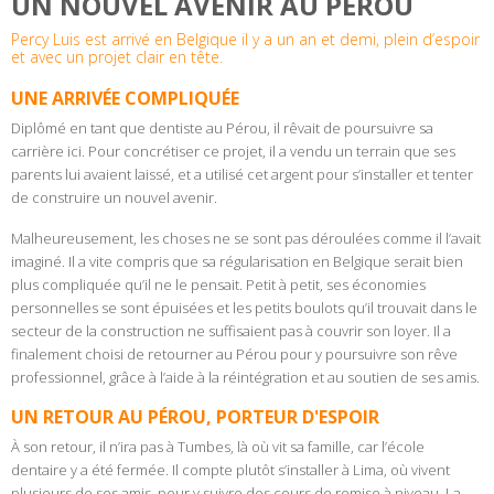
UN NOUVEL AVENIR AU PÉROU
Percy Luis est arrivé en Belgique il y a un an et demi, plein d’espoir
et avec un projet clair en tête.
UNE ARRIVÉE COMPLIQUÉE
Diplômé en tant que dentiste au Pérou, il rêvait de poursuivre sa
carrière ici. Pour concrétiser ce projet, il a vendu un terrain que ses
parents lui avaient laissé, et a utilisé cet argent pour s’installer et tenter
de construire un nouvel avenir.
Malheureusement, les choses ne se sont pas déroulées comme il l’avait
imaginé. Il a vite compris que sa régularisation en Belgique serait bien
plus compliquée qu’il ne le pensait. Petit à petit, ses économies
personnelles se sont épuisées et les petits boulots qu’il trouvait dans le
secteur de la construction ne suffisaient pas à couvrir son loyer. Il a
finalement choisi de retourner au Pérou pour y poursuivre son rêve
professionnel, grâce à l’aide à la réintégration et au soutien de ses amis.
UN RETOUR AU PÉROU, PORTEUR D'ESPOIR
À son retour, il n’ira pas à Tumbes, là où vit sa famille, car l’école
dentaire y a été fermée. Il compte plutôt s’installer à Lima, où vivent
plusieurs de ses amis, pour y suivre des cours de remise à niveau. La