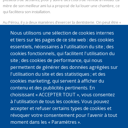
mère de son meilleur ami lui a proposé de lui louer une chambre, ce
qui facilitera son installation.
Au Pérou, il y a deux manières d’exercer la dentisterie. On peut être «
dépendant », ce qui nécessite une demande auprès du gouvernement,
Nous utilisons une sélection de cookies internes
ou bien travailler comme indépendant en ouvrant son propre cabinet.
et tiers sur les pages de ce site web : des cookies
Pour monter un cabinet, même très simple, il faut environ 20 000 soles
essentiels, nécessaires à l'utilisation du site ; des
(environ 5 000 €), sans compter la location du local et les frais liés aux
autorisations. Grâce au soutien à la réintégration, même si ses
cookies fonctionnels, qui facilitent l'utilisation du
ressources actuelles ne lui permettent pas d’assumer seul ces coûts, il
site ; des cookies de performance, qui nous
envisage de s’associer à un ami pour partager les dépenses et
permettent de générer des données agrégées sur
l’investissement.
l'utilisation du site et des statistiques ; et des
cookies marketing, qui servent à afficher du
Tout le meilleur pour la suite Percy !
contenu et des publicités pertinents. En
© Source : Caritas International - Bas Van Hoeck
choisissant « ACCEPTER TOUT », vous consentez
à l'utilisation de tous les cookies. Vous pouvez
Saviez-vous que
Caritas International
et
OIM Belgium and Luxembourg
accepter et refuser certains types de cookies et
sont les partenaires de réintégration attitrés de Fedasil ?
révoquer votre consentement pour l'avenir à tout
Découvrez le parcours d’autres personnes en exil
juste ici.
moment dans les « Paramètres ».