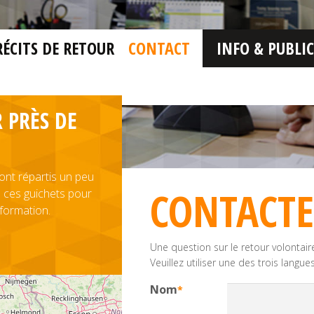
RÉCITS DE RETOUR
CONTACT
INFO & PUBLI
 PRÈS DE
ont répartis un peu
CONTACT
e ces guichets pour
formation.
Une question sur le retour volontair
Veuillez utiliser une des trois langue
Nom