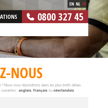
EN
NL
FR
0800 327 45
CATIONS
[NUMERO GRATUIT]
EZ-NOUS
e ? Nous vous répondrons dans les plus brefs délais.
s suivantes :
anglais
,
français
ou
néerlandais
.