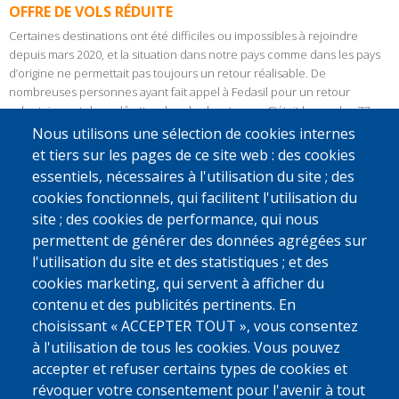
OFFRE DE VOLS RÉDUITE
Certaines destinations ont été difficiles ou impossibles à rejoindre
depuis mars 2020, et la situation dans notre pays comme dans les pays
d’origine ne permettait pas toujours un retour réalisable. De
nombreuses personnes ayant fait appel à Fedasil pour un retour
volontaire ont donc dû attendre plus longtemps. C’était le cas des 77
Salvadoriens qui ont pu partir par
un vol spécial en novembre dernier
.
Nous utilisons une sélection de cookies internes
et tiers sur les pages de ce site web : des cookies
Organiser les retours vers toutes les destinations reste encore à ce jour
essentiels, nécessaires à l'utilisation du site ; des
difficile, mais Fedasil et l’OIM Belgique continuent à chercher des
cookies fonctionnels, qui facilitent l'utilisation du
solutions, en concertation avec les ambassades.
site ; des cookies de performance, qui nous
RETOURNÉS EN TEMPS DE PANDÉMIE : RÉCITS
permettent de générer des données agrégées sur
Avec l’aide des bureaux de l’OIM et des partenaires de Caritas
l'utilisation du site et des statistiques ; et des
International actifs sur le terrain à l’étranger, des solutions sont trouvées
cookies marketing, qui servent à afficher du
pour soutenir les personnes retournées dans leur pays d’origine.
contenu et des publicités pertinents. En
Quelques récits ont été recueillis en 2020, publiés sur le site de Fedasil
choisissant « ACCEPTER TOUT », vous consentez
dédié au retour volontaire.
à l'utilisation de tous les cookies. Vous pouvez
Découvrez les récits d’
Aleksander et sa famille
(Géorgie), d’
Ahmet
accepter et refuser certains types de cookies et
(Jordanie), de
Luiza
(Tchétchénie), de
Madame Diop
(Sénégal), de
révoquer votre consentement pour l'avenir à tout