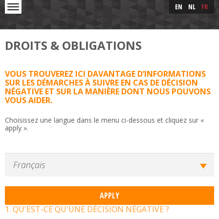
Skip to main content
Skip
EN
NL
FR
to
main
content
DROITS & OBLIGATIONS
VOUS TROUVEREZ ICI DAVANTAGE D’INFORMATIONS
SUR LES DÉMARCHES À SUIVRE EN CAS DE DÉCISION
NÉGATIVE ET SUR LA MANIÈRE DONT NOUS POUVONS
VOUS AIDER.
Choisissez une langue dans le menu ci-dessous et cliquez sur «
apply ».
1. QU'EST-CE QU'UNE DÉCISION NÉGATIVE ?