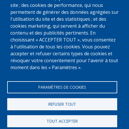
unité résidentielle pendant que votre voyage de retour est
site ; des cookies de performance, qui nous
organisé vers votre pays d'origine ou un autre pays où vous avez
un droit de séjour. Si vous ne respectez pas ceci, vous risquez
permettent de générer des données agrégées sur
alors de recevoir une interdiction d'entrée sur le territoire.
l'utilisation du site et des statistiques ; et des
cookies marketing, qui servent à afficher du
9. QU'EST-CE QU'UNE INTERDICTION D'ENTRÉE ?
contenu et des publicités pertinents. En
Cette interdiction
signifie que vous ne pouvez plus vous rendre
dans l'un des États membres de l'espace Schengen pendant une
choisissant « ACCEPTER TOUT », vous consentez
certaine période. Vous ferez également l'objet d'un signalement
à l'utilisation de tous les cookies. Vous pouvez
dans tout l'espace Schengen. La durée de l'interdiction d'entrée
est indiquée sur le document et dépend de votre situation
accepter et refuser certains types de cookies et
personnelle.
révoquer votre consentement pour l'avenir à tout
moment dans les « Paramètres ».
PARAMÈTRES DE COOKIES
REFUSER TOUT
[Numero Gratuit]
0800 327 45
TOUT ACCEPTER
Déclaration relative aux cookies
Vie privée, copyright et disclaimer
Cookie Settings