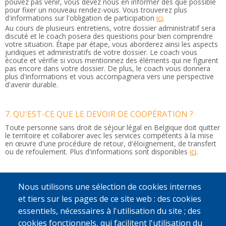
pouvez pas venir, vous devez nous en informer dès que possible
pour fixer un nouveau rendez-vous. Vous trouverez plus
d'informations sur l'obligation de participation
ici
.
Au cours de plusieurs entretiens, votre dossier administratif sera
discuté et le coach posera des questions pour bien comprendre
votre situation. Étape par étape, vous aborderez ainsi les aspects
juridiques et administratifs de votre dossier. Le coach vous
écoute et vérifie si vous mentionnez des éléments qui ne figurent
pas encore dans votre dossier. De plus, le coach vous donnera
plus d'informations et vous accompagnera vers une perspective
d'avenir durable.
7. QU'EST-CE QUE LE DEVOIR DE COOPÉRATION ?
Toute personne sans droit de séjour légal en Belgique doit quitter
le territoire et collaborer avec les services compétents à la mise
en œuvre d'une procédure de retour, d'éloignement, de transfert
ou de refoulement.
Plus d'informations sont disponibles
ici
.
8. QUE SE PASSE-T-IL SI JE NE QUITTE PAS LA BELGIQUE
Nous utilisons une sélection de cookies internes
?
et tiers sur les pages de ce site web : des cookies
Si vous ne quittez pas la Belgique par vos propres moyens ou
essentiels, nécessaires à l'utilisation du site ; des
avec notre soutien, la police peut vous arrêter. La décision peut
alors être prise de vous placer dans un centre de rétention ou une
cookies fonctionnels, qui facilitent l'utilisation du