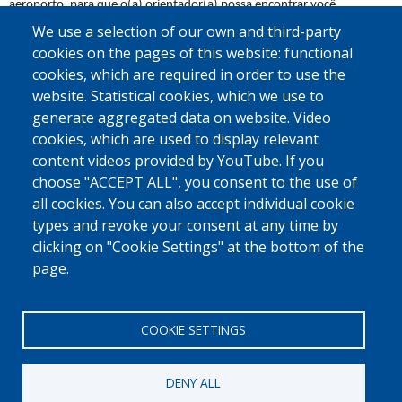
aeroporto, para que o(a) orientador(a) possa encontrar você 
rapidamente. Se você desejar e se for possível, uma pessoa da equipe 
We use a selection of our own and third-party
da OIM, da Caritas International ou de outro parceiro local poderá 
cookies on the pages of this website: functional
esperar por você na chegada ao seu país de origem.
cookies, which are required in order to use the
website. Statistical cookies, which we use to
A VIDA NO MEU PAÍS NÃO É FÁCIL. QUE TIPO DE
generate aggregated data on website. Video
APOIO POSSO RECEBER?
cookies, which are used to display relevant
Trabalhamos com parceiros locais no seu país de origem que podem 
content videos provided by YouTube. If you
ajudar você na reintegração. Por exemplo, eles podem ajudar você a 
abrir um negócio, pagar despesas médicas ou encontrar emprego. Nem 
choose "ACCEPT ALL", you consent to the use of
todas as pessoas recebem essa ajuda; cada situação é diferente. Quer 
all cookies. You can also accept individual cookie
saber se você tem direito a esse apoio? Veja mais informações 
aqui
.
types and revoke your consent at any time by
clicking on "Cookie Settings" at the bottom of the
page.
COOKIE SETTINGS
DENY ALL