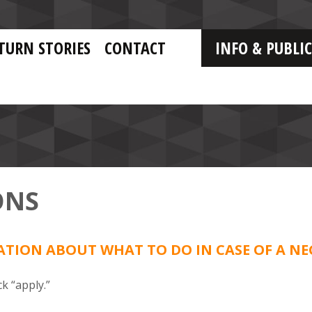
TURN STORIES
CONTACT
INFO & PUBLI
ONS
TION ABOUT WHAT TO DO IN CASE OF A NE
k “apply.”