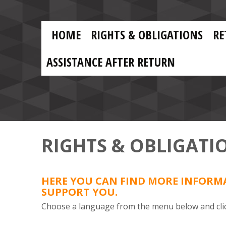
Skip to main content
Skip
to
main
MAIN
content
HOME
RIGHTS & OBLIGATIONS
RE
NAVIGATION
ASSISTANCE AFTER RETURN
RIGHTS & OBLIGATI
HERE YOU CAN FIND MORE INFORMA
SUPPORT YOU.
Choose a language from the menu below and clic