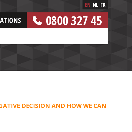
EN
NL
FR
0800 327 45
CATIONS
[FREE NUMBER]
GATIVE DECISION AND HOW WE CAN