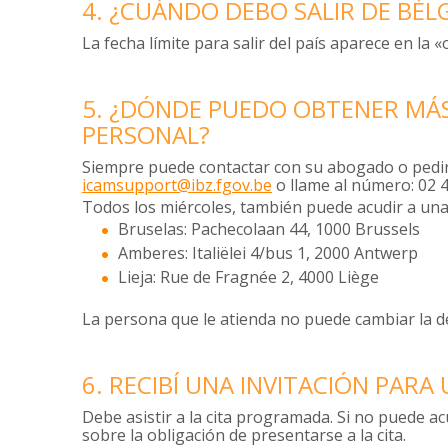
4. ¿CUÁNDO DEBO SALIR DE BÉL
La fecha límite para salir del país aparece en la 
5. ¿DÓNDE PUEDO OBTENER MÁS
PERSONAL?
Siempre puede contactar con su abogado o pedir u
icamsupport@ibz.fgov.be
o llame al número: 02 4
Todos los miércoles, también puede acudir a una ve
Bruselas: Pachecolaan 44, 1000 Brussels
Amberes: Italiëlei 4/bus 1, 2000 Antwerp
Lieja: Rue de Fragnée 2, 4000 Liège
La persona que le atienda no puede cambiar la de
6. RECIBÍ UNA INVITACIÓN PAR
Debe asistir a la cita programada. Si no puede a
sobre la obligación de presentarse a la cita.