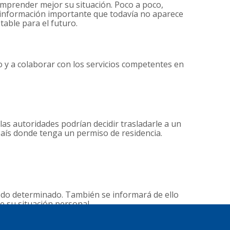
omprender mejor su situación. Poco a poco,
y información importante que todavía no aparece
table para el futuro.
o y a colaborar con los servicios competentes en
las autoridades podrían decidir trasladarle a un
país donde tenga un permiso de residencia.
íodo determinado. También se informará de ello
e su situación personal.