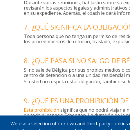
Durante varias reuniones, hablarán sobre su exp
revisarán los aspectos legales y administrativos
en su expediente. Además, el coach le dará infor
7. ¿QUÉ SIGNIFICA LA OBLIGACI
Toda persona que no tenga un permiso de residenc
los procedimientos de retorno, traslado, expulsió
8. ¿QUÉ PASA SI NO SALGO DE B
Si no sale de Bélgica por sus propios medios o co
centro de detención o a una unidad residencial m
Si usted no respeta esta obligación, también se l
9. ¿QUÉ ES UNA PROHIBICIÓN D
Esta prohibición
significa que no podrá viajar a
en todo el espacio Schengen. La duración de la p
We use a selection of our own and third-party cookies 