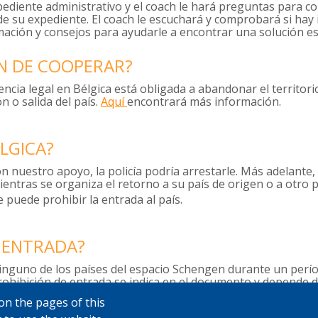
ediente administrativo y el coach le hará preguntas para c
 de su expediente. El coach le escuchará y comprobará si ha
mación y consejos para ayudarle a encontrar una solución es
ÓN DE COOPERAR?
ia legal en Bélgica está obligada a abandonar el territori
n o salida del país.
Aquí
encontrará más información.
ÉLGICA?
n nuestro apoyo, la policía podría arrestarle. Más adelante, 
ientras se organiza el retorno a su país de origen o a otro 
e puede prohibir la entrada al país.
E ENTRADA?
 ninguno de los países del espacio Schengen durante un per
rohibición de entrada se indica en el documento y depende d
on the pages of this